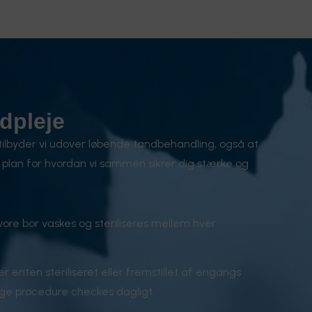
dpleje
ilbyder vi udover løbende tandbehandling, også at
plan for hvordan vi sammen sikrer dig stærke og
vore bor vaskes og steriliseres mellem hver
er enten steriliseret eller fremstillet af engangs
ge procedure checkes dagligt.