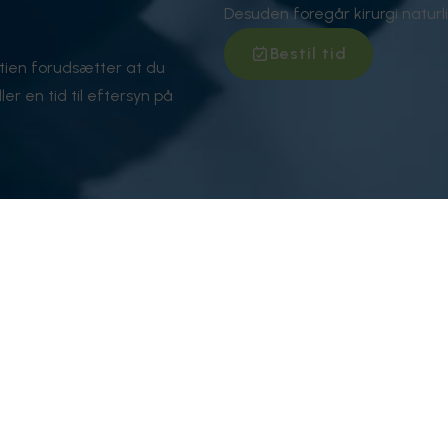
Desuden foregår kirurgi naturl
Bestil tid
tien forudsætter at du
ler en tid til eftersyn på
ntakt
Åbningstid
gergade 27, 6700 Esbjerg
Mandag:
08.0
 75 12 90 22
Tirsdag:
08.0
ception@borgertand.dk
Onsdag:
08.0