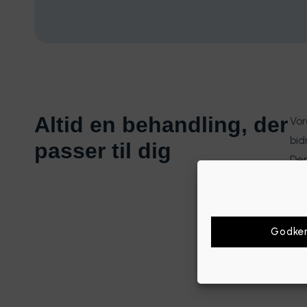
Altid en behandling, der
Vor
bid
passer til dig
Der
bes
Godke