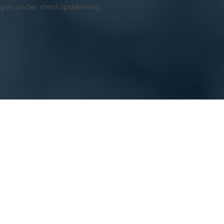
igvis under steril opdækning.
er
Information
Om os
0 - 15.30
Behandlinger
0 - 14.00
Ny patient
0 - 15.00