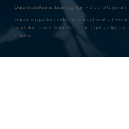
Garanti på Kroner, Broer og. lign.
– 2 års 100% garanti
Garantien gælder med mindre andet er aftalt. Garan
overholder dine indkald eller mindst 1. gang årligt bestil
klinikken.
Tandlægehuset Borgergade
Ko
Din lokale tandlæge i hjertet af Esbjerg.
Bor
+45
Vi er en lille familieklinik, hvor du altid møder de
re
samme to: Janus og Pernille. Hos os får du nærhed,