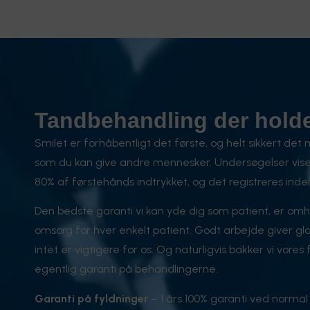
Tandbehandling der hold
Smilet er forhåbentligt det første, og helt sikkert det
som du kan give andre mennesker. Undersøgelser viser, 
80% af førstehånds indtrykket, og det registreres inde
Den bedste garanti vi kan yde dig som patient, er om
omsorg for hver enkelt patient. Godt arbejde giver gla
intet er vigtigere for os. Og naturligvis bakker vi vore
egentlig garanti på behandlingerne.
Garanti på fyldninger
– 1 års 100% garanti ved normal