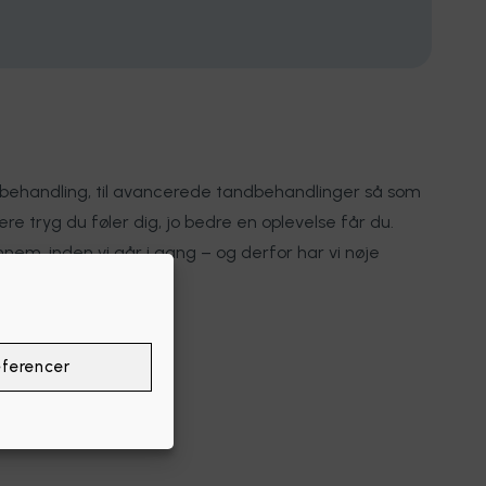
andbehandling, til avancerede tandbehandlinger så som
ere tryg du føler dig, jo bedre en oplevelse får du.
nem, inden vi går i gang – og derfor har vi nøje
ferencer