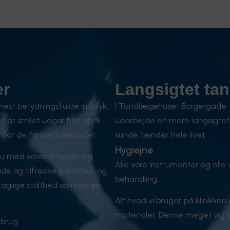
er
Langsigtet tan
 mest betydningsfulde indtryk,
I Tandlægehuset Borgergade t
at smilet udgør helt op til
udarbejde en mere langsigtet 
nfor de første 3 sekunder.
sunde tænder hele livet.
Hygiejne
hu med vores arbejde, og
Alle vore instrumenter og alle 
de og tilfredse patienter, og
behandling.
s faglige stolthed op med en
Alt hvad vi bruger på klinikken 
materialer. Denne meget vigti
 brug