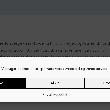
es tandlægeklinik tilbyder alt fra rutinetjek og kosmetisk t
rekonstruktion. Uanset hvad du skal have lavet, ved vi, at jo m
for taler vi altid grundigt mulighederne og behandlingen igen
krevet behandlingerne her.
Vi bruger cookies til at optimere vores websted og vores service.
nd
Afvis
Præ
Privatlivspolitik