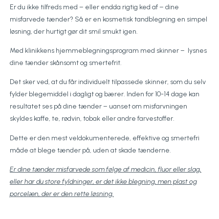
Er du ikke tilfreds med – eller endda rigtig ked af – dine
misfarvede tænder? Så er en kosmetisk tandblegning en simpel
løsning, der hurtigt gør dit smil smukt igen.
Med klinikkens hjemmeblegningsprogram med skinner – lysnes
dine tænder skånsomt og smertefrit.
Det sker ved, at du får individuelt tilpassede skinner, som du selv
fylder blegemiddel i dagligt og bærer. Inden for 10-14 dage kan
resultatet ses på dine tænder – uanset om misfarvningen
skyldes kaffe, te, rødvin, tobak eller andre farvestoffer.
Dette er den mest veldokumenterede, effektive og smertefri
måde at blege tænder på, uden at skade tænderne.
Er dine tænder misfarvede som følge af medicin, fluor eller slag,
eller har du store fyldninger, er det ikke blegning, men plast og
porcelæn, der er den rette løsning.