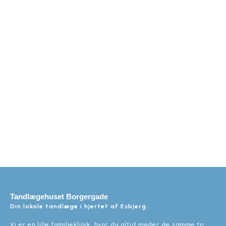
Tandlægehuset Borgergade
Din lokale tandlæge i hjertet af Esbjerg.
Vi er en lille familieklinik, hvor du altid møder de samme to: